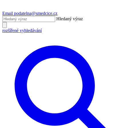
Email
podatelna@smedcice.cz
Hledaný výraz
rozšířené vyhledávání