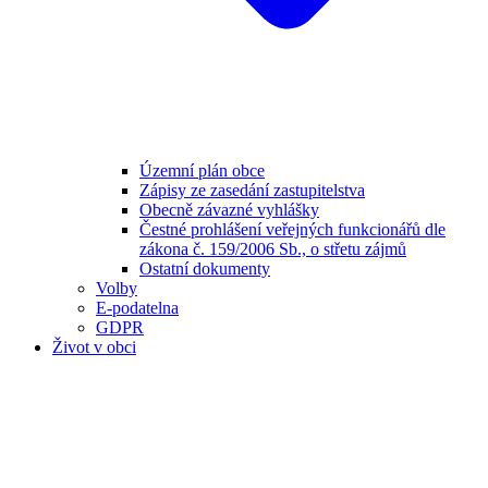
Územní plán obce
Zápisy ze zasedání zastupitelstva
Obecně závazné vyhlášky
Čestné prohlášení veřejných funkcionářů dle
zákona č. 159/2006 Sb., o střetu zájmů
Ostatní dokumenty
Volby
E-podatelna
GDPR
Život v obci