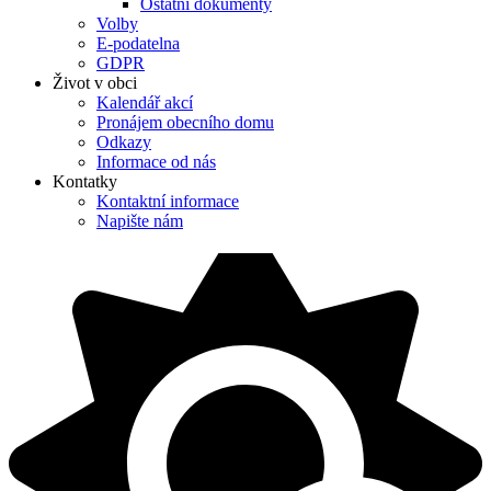
Ostatní dokumenty
Volby
E-podatelna
GDPR
Život v obci
Kalendář akcí
Pronájem obecního domu
Odkazy
Informace od nás
Kontatky
Kontaktní informace
Napište nám