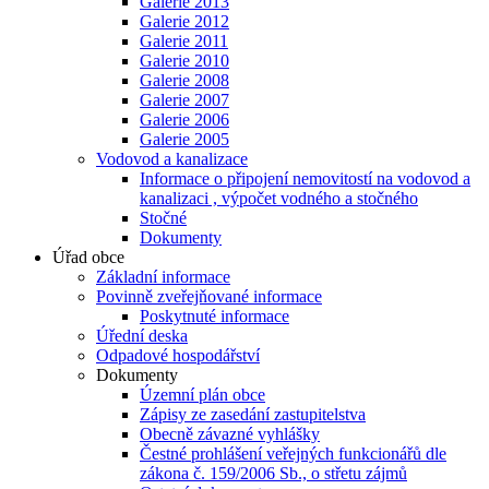
Galerie 2013
Galerie 2012
Galerie 2011
Galerie 2010
Galerie 2008
Galerie 2007
Galerie 2006
Galerie 2005
Vodovod a kanalizace
Informace o připojení nemovitostí na vodovod a
kanalizaci , výpočet vodného a stočného
Stočné
Dokumenty
Úřad obce
Základní informace
Povinně zveřejňované informace
Poskytnuté informace
Úřední deska
Odpadové hospodářství
Dokumenty
Územní plán obce
Zápisy ze zasedání zastupitelstva
Obecně závazné vyhlášky
Čestné prohlášení veřejných funkcionářů dle
zákona č. 159/2006 Sb., o střetu zájmů