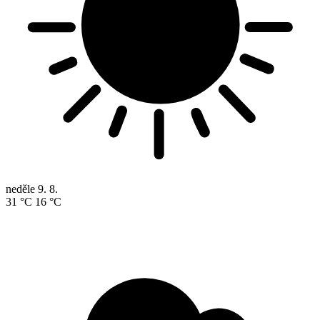
neděle
9. 8.
31 °C
16 °C