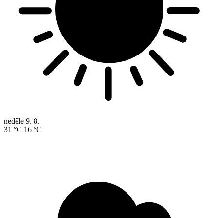
neděle
9. 8.
31 °C
16 °C