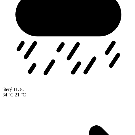
úterý
11. 8.
34 °C
21 °C