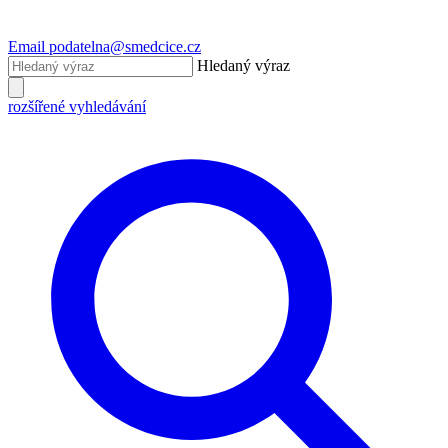
Email
podatelna@smedcice.cz
Hledaný výraz
rozšířené vyhledávání