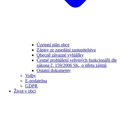
Územní plán obce
Zápisy ze zasedání zastupitelstva
Obecně závazné vyhlášky
Čestné prohlášení veřejných funkcionářů dle
zákona č. 159/2006 Sb., o střetu zájmů
Ostatní dokumenty
Volby
E-podatelna
GDPR
Život v obci