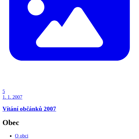
5
1. 1. 2007
Vítání občánků 2007
Obec
O obci