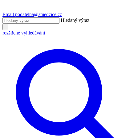
Email
podatelna@smedcice.cz
Hledaný výraz
rozšířené vyhledávání