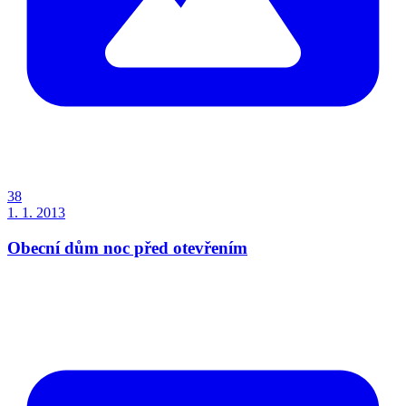
38
1. 1. 2013
Obecní dům noc před otevřením