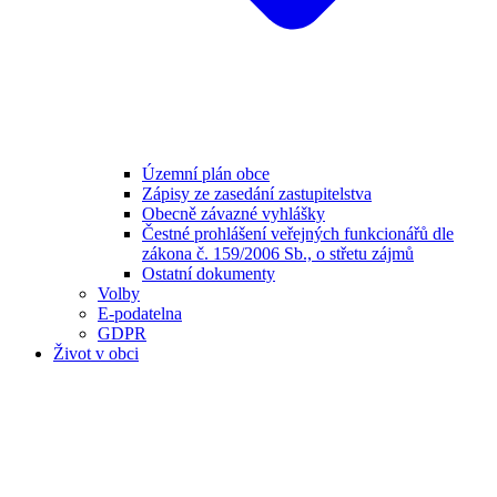
Územní plán obce
Zápisy ze zasedání zastupitelstva
Obecně závazné vyhlášky
Čestné prohlášení veřejných funkcionářů dle
zákona č. 159/2006 Sb., o střetu zájmů
Ostatní dokumenty
Volby
E-podatelna
GDPR
Život v obci