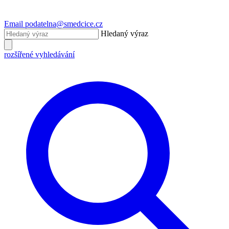
Email
podatelna@smedcice.cz
Hledaný výraz
rozšířené vyhledávání