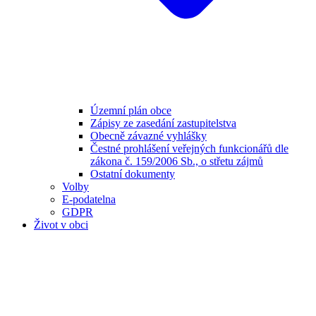
Územní plán obce
Zápisy ze zasedání zastupitelstva
Obecně závazné vyhlášky
Čestné prohlášení veřejných funkcionářů dle
zákona č. 159/2006 Sb., o střetu zájmů
Ostatní dokumenty
Volby
E-podatelna
GDPR
Život v obci