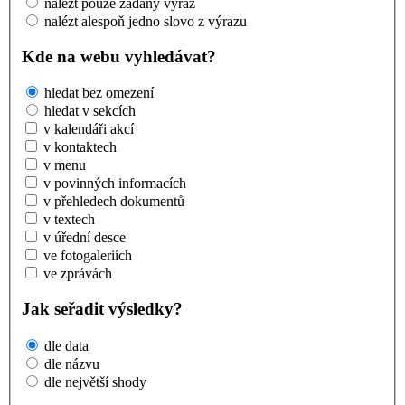
nalézt pouze zadaný výraz
nalézt alespoň jedno slovo z výrazu
Kde na webu vyhledávat?
hledat bez omezení
hledat v sekcích
v kalendáři akcí
v kontaktech
v menu
v povinných informacích
v přehledech dokumentů
v textech
v úřední desce
ve fotogaleriích
ve zprávách
Jak seřadit výsledky?
dle data
dle názvu
dle největší shody