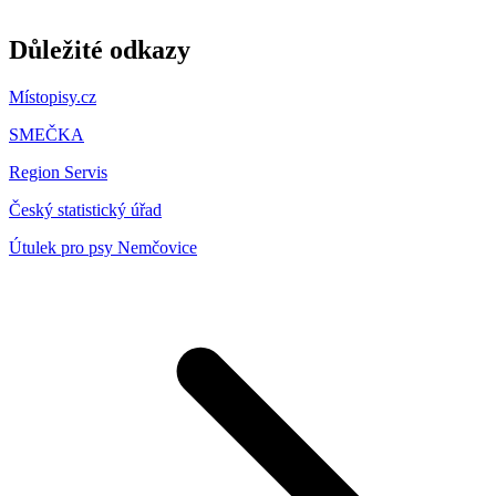
Důležité odkazy
Místopisy.cz
SMEČKA
Region Servis
Český statistický úřad
Útulek pro psy Nemčovice