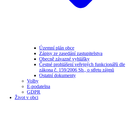
Územní plán obce
Zápisy ze zasedání zastupitelstva
Obecně závazné vyhlášky
Čestné prohlášení veřejných funkcionářů dle
zákona č. 159/2006 Sb., o střetu zájmů
Ostatní dokumenty
Volby
E-podatelna
GDPR
Život v obci