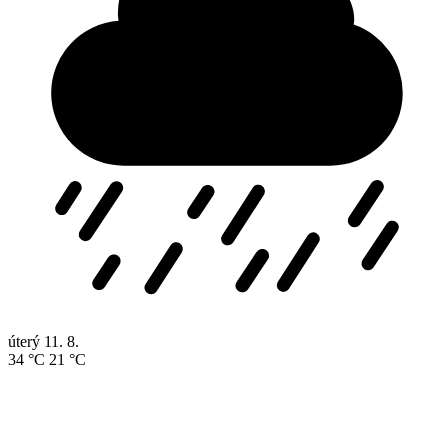
úterý
11. 8.
34 °C
21 °C