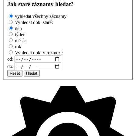
Jak staré záznamy hledat?
vyhledat všechny záznamy
Vyhledat dok. staré:
den
týden
měsíc
rok
Vyhledat dok. v rozmezí:
od:
do:
Reset
Hledat