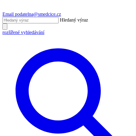
Email
podatelna@smedcice.cz
Hledaný výraz
rozšířené vyhledávání