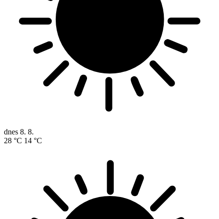
dnes
8. 8.
28 °C
14 °C