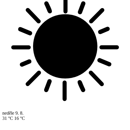
neděle
9. 8.
31 °C
16 °C