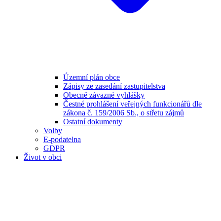
Územní plán obce
Zápisy ze zasedání zastupitelstva
Obecně závazné vyhlášky
Čestné prohlášení veřejných funkcionářů dle
zákona č. 159/2006 Sb., o střetu zájmů
Ostatní dokumenty
Volby
E-podatelna
GDPR
Život v obci