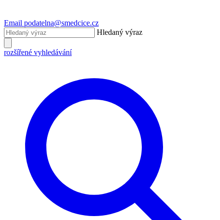
Email
podatelna@smedcice.cz
Hledaný výraz
rozšířené vyhledávání