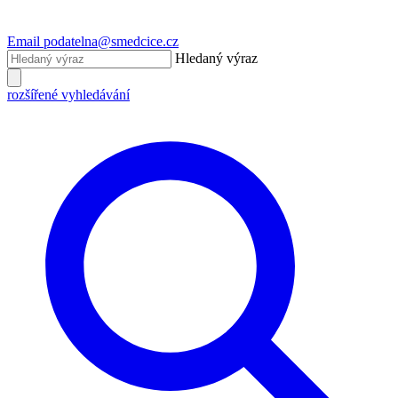
Email
podatelna@smedcice.cz
Hledaný výraz
rozšířené vyhledávání