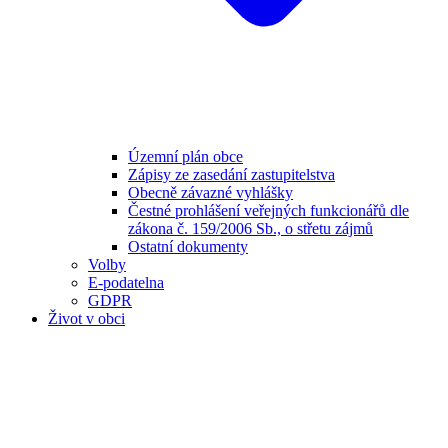
Územní plán obce
Zápisy ze zasedání zastupitelstva
Obecně závazné vyhlášky
Čestné prohlášení veřejných funkcionářů dle
zákona č. 159/2006 Sb., o střetu zájmů
Ostatní dokumenty
Volby
E-podatelna
GDPR
Život v obci