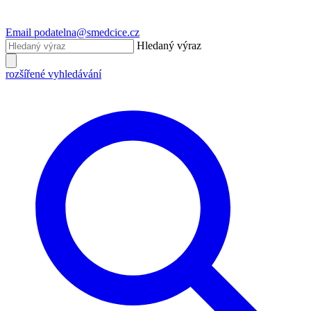
Email
podatelna@smedcice.cz
Hledaný výraz
rozšířené vyhledávání