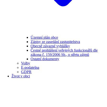
Územní plán obce
Zápisy ze zasedání zastupitelstva
Obecně závazné vyhlášky
Čestné prohlášení veřejných funkcionářů dle
zákona č. 159/2006 Sb., o střetu zájmů
Ostatní dokumenty
Volby
E-podatelna
GDPR
Život v obci